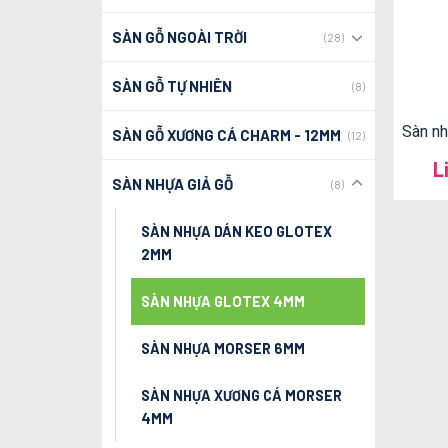
SÀN GỖ NGOÀI TRỜI
(28)
SÀN GỖ TỰ NHIÊN
(8)
Sàn nh
SÀN GỖ XƯƠNG CÁ CHARM - 12MM
(12)
L
SÀN NHỰA GIẢ GỖ
(8)
SÀN NHỰA DÁN KEO GLOTEX
2MM
SÀN NHỰA GLOTEX 4MM
SÀN NHỰA MORSER 6MM
SÀN NHỰA XƯƠNG CÁ MORSER
4MM