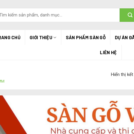
m
ếm:
RANG CHỦ
GIỚI THIỆU
SẢN PHẨM SÀN GỖ
DỰ ÁN Đ
LIÊN HỆ
Hiển thị kế
MM