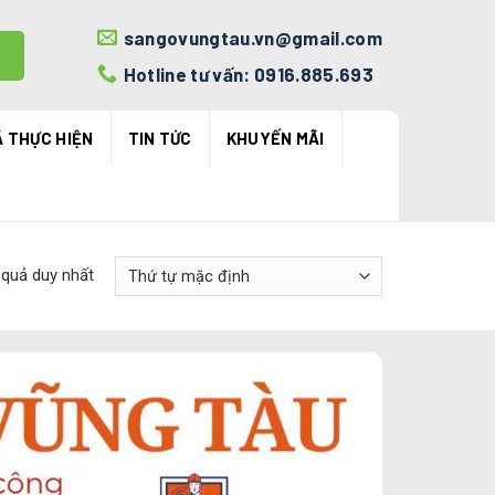
sangovungtau.vn@gmail.com
Hotline tư vấn: 0916.885.693
Ã THỰC HIỆN
TIN TỨC
KHUYẾN MÃI
t quả duy nhất