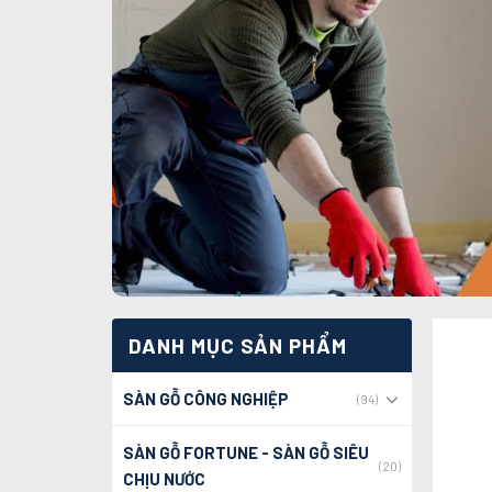
DANH MỤC SẢN PHẨM
SÀN GỖ CÔNG NGHIỆP
(94)
SÀN GỖ FORTUNE - SÀN GỖ SIÊU
(20)
CHỊU NƯỚC