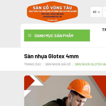
Skip
to
Tì
ki
content
T
DANH MỤC SẢN PHẨM
Sàn nhựa Glotex 4mm
TRANG CHỦ
/
SÀN NHỰA GIẢ GỖ
/
SÀN NHỰA GLOTEX 4