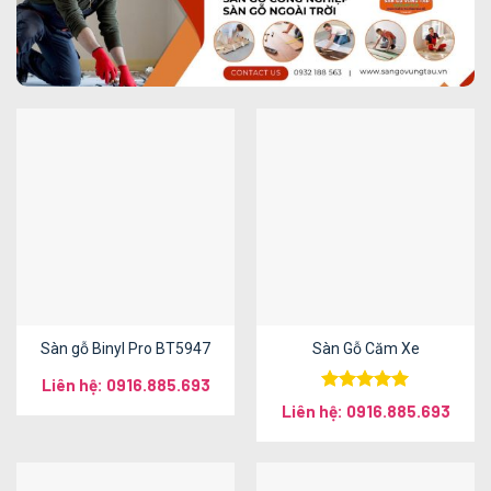
Sàn gỗ Binyl Pro BT5947
Sàn Gỗ Căm Xe
Liên hệ: 0916.885.693
Được xếp
Liên hệ: 0916.885.693
hạng
5.00
5 sao