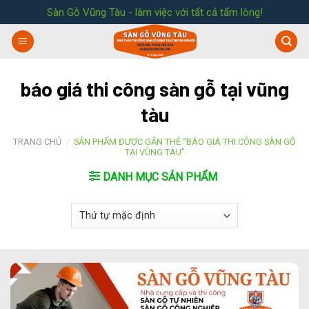
Skip
Sàn Gỗ Vũng Tàu - làm việc với tất cả tấm lòng!
to
content
báo giá thi công sàn gỗ tại vũng
tàu
TRANG CHỦ
/
SẢN PHẨM ĐƯỢC GẮN THẺ “BÁO GIÁ THI CÔNG SÀN GỖ
TẠI VŨNG TÀU”
DANH MỤC SẢN PHẨM