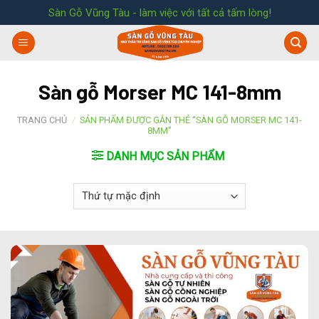
Skip
Sàn Gỗ Vũng Tàu - làm việc với tất cả tấm lòng!
to
content
Sàn gỗ Morser MC 141-8mm
TRANG CHỦ
/
SẢN PHẨM ĐƯỢC GẮN THẺ “SÀN GỖ MORSER MC 141-
8MM”
DANH MỤC SẢN PHẨM